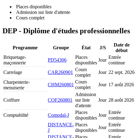
Places disponibles
Admission sur liste d'attente
Cours complet
DEP - Diplôme d'études professionnelles
Date de
Programme
Groupe
État
J/S
début
Briquetage-
Places
Entrée
PD54306
Jour
maçonnerie
disponibles
continue
Cours
Carrelage
CAR260901
Jour
22 sept. 2026
complet
Cours
Charpenterie-
CHM260801
Jour
17 août 2026
complet
menuiserie
Admission
Coiffure
COF260801
sur liste
Jour
28 août 2026
d'attente
Places
Entrée
Comptabilité
Comodal-J
Jour
disponibles
continue
DISTANCE-
Places
Entrée
Jour
J
disponibles
continue
DISTANCE-
Places
Entrée