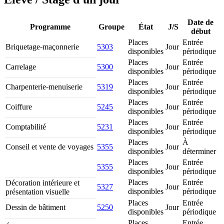
Date de
Programme
Groupe
État
J/S
début
Places
Entrée
Briquetage-maçonnerie
5303
Jour
disponibles
périodique
Places
Entrée
Carrelage
5300
Jour
disponibles
périodique
Places
Entrée
Charpenterie-menuiserie
5319
Jour
disponibles
périodique
Places
Entrée
Coiffure
5245
Jour
disponibles
périodique
Places
Entrée
Comptabilité
5231
Jour
disponibles
périodique
Places
À
Conseil et vente de voyages
5355
Jour
disponibles
déterminer
Places
Entrée
5355
Jour
disponibles
périodique
Places
Entrée
Décoration intérieure et
5327
Jour
disponibles
périodique
présentation visuelle
Places
Entrée
Dessin de bâtiment
5250
Jour
disponibles
périodique
Places
Entrée