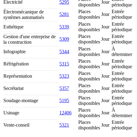
Électricité
5295
Jour
disponibles
périodique
Places
Entrée
Électromécanique de
5281
Jour
disponibles
périodique
systèmes automatisés
Places
Entrée
Esthétique
5339
Jour
disponibles
périodique
Places
Entrée
Gestion d'une entreprise de
5309
Jour
disponibles
périodique
la construction
Places
À
Infographie
5344
Jour
disponibles
déterminer
Places
Entrée
Réfrigération
5315
Jour
disponibles
périodique
Places
Entrée
Représentation
5323
Jour
disponibles
périodique
Places
Entrée
Secrétariat
5357
Jour
disponibles
périodique
Places
Entrée
Soudage-montage
5195
Jour
disponibles
périodique
Places
À
Usinage
12406
Jour
disponibles
déterminer
Places
Entrée
Vente-conseil
5321
Jour
disponibles
périodique