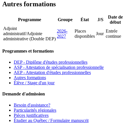
Autres formations
Date de
Programme
Groupe
État
J/S
début
Adjoint
2026-
Places
Entrée
administratif/Adjointe
Jour
2027
disponibles
continue
administrative (Double DEP)
Programmes et formations
DEP - Diplôme d'études professionnelles
ASP - Attestation de spécialisation professionnelle
AEP - Attestation d'études professionnelles
Autres formations
Élève / Stage d'un jour
Demande d'admission
Besoin d'assistance?
Particularités régionales
Pièces justificatives
Étudier au Québec / Formulaire manuscrit