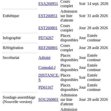
Cours
ESA260951
Soir
14 sept. 2026
complet
Admission
Esthétique
EST260851
sur liste
Soir
31 août 2026
d'attente
Cours
EST260801
Jour
28 août 2026
complet
Places
Entrée
Infographie
PD74267
Jour
disponibles
continue
Cours
Réfrigération
REF260801
Jour
28 août 2026
complet
Places
Entrée
Secrétariat
Adjoint
Jour
disponibles
continue
Places
Entrée
Comodal-J
Jour
disponibles
continue
DISTANCE-
Places
Entrée
Soir
S
disponibles
continue
Places
Entrée
PD61167
Jour
disponibles
continue
Admission
Soudage-assemblage
SOU260801
sur liste
Jour
28 août 2026
(Nouvelle version)
d'attente
Admission