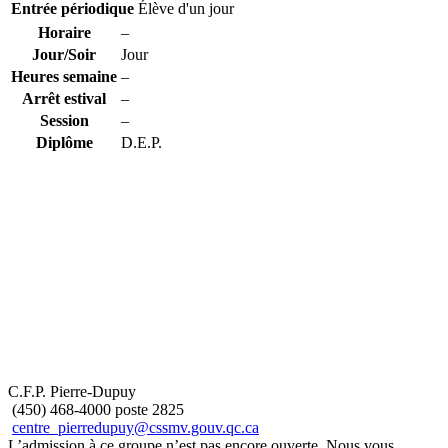
Entrée périodique
Élève d'un jour
Horaire
–
Jour/Soir
Jour
Heures semaine
–
Arrêt estival
–
Session
–
Diplôme
D.E.P.
C.F.P. Pierre-Dupuy
(450) 468-4000 poste 2825
centre_pierredupuy@cssmv.gouv.qc.ca
L’admission à ce groupe n’est pas encore ouverte. Nous vous