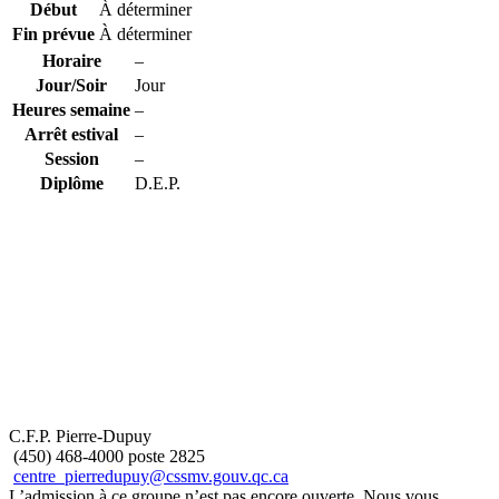
Début
À déterminer
Fin prévue
À déterminer
Horaire
–
Jour/Soir
Jour
Heures semaine
–
Arrêt estival
–
Session
–
Diplôme
D.E.P.
C.F.P. Pierre-Dupuy
(450) 468-4000 poste 2825
centre_pierredupuy@cssmv.gouv.qc.ca
L’admission à ce groupe n’est pas encore ouverte. Nous vous