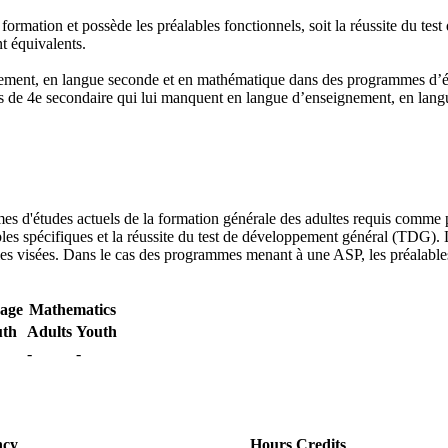
mation et possède les préalables fonctionnels, soit la réussite du test 
t équivalents.
ement, en langue seconde et en mathématique dans des programmes d’étud
tés de 4e secondaire qui lui manquent en langue d’enseignement, en lan
mes d'études actuels de la formation générale des adultes requis comme
ables spécifiques et la réussite du test de développement général (TDG)
lules visées. Dans le cas des programmes menant à une ASP, les préalabl
uage
Mathematics
uth
Adults
Youth
-
-
ncy
Hours
Credits