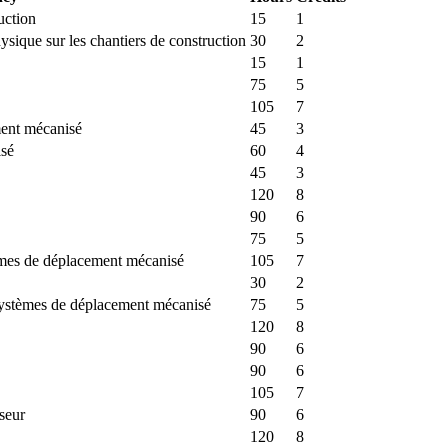
uction
15
1
 physique sur les chantiers de construction
30
2
15
1
75
5
105
7
ment mécanisé
45
3
isé
60
4
45
3
120
8
90
6
75
5
tèmes de déplacement mécanisé
105
7
30
2
systèmes de déplacement mécanisé
75
5
120
8
90
6
90
6
105
7
nseur
90
6
120
8