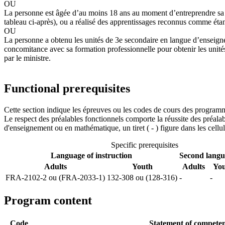
OU
La personne est âgée d’au moins 18 ans au moment d’entreprendre sa for
tableau ci-après), ou a réalisé des apprentissages reconnus comme étan
OU
La personne a obtenu les unités de 3e secondaire en langue d’enseign
concomitance avec sa formation professionnelle pour obtenir les uni
par le ministre.
Functional prerequisites
Cette section indique les épreuves ou les codes de cours des program
Le respect des préalables fonctionnels comporte la réussite des préal
d'enseignement ou en mathématique, un tiret ( - ) figure dans les cel
Specific prerequisites
Language of instruction
Second lang
Adults
Youth
Adults
Yo
FRA-2102-2 ou (FRA-2033-1)
132-308 ou (128-316)
-
-
Program content
Code
Statement of compete