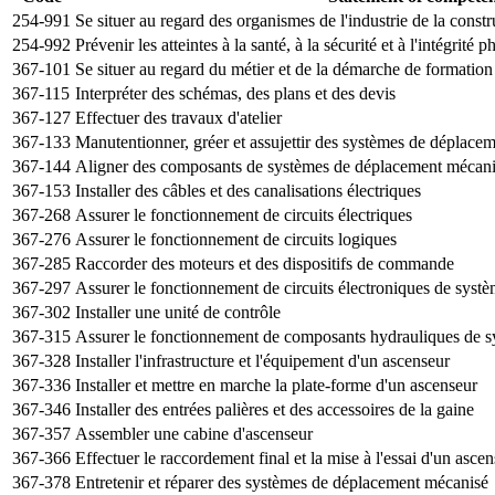
254-991
Se situer au regard des organismes de l'industrie de la constr
254-992
Prévenir les atteintes à la santé, à la sécurité et à l'intégrité
367-101
Se situer au regard du métier et de la démarche de formation
367-115
Interpréter des schémas, des plans et des devis
367-127
Effectuer des travaux d'atelier
367-133
Manutentionner, gréer et assujettir des systèmes de déplace
367-144
Aligner des composants de systèmes de déplacement mécan
367-153
Installer des câbles et des canalisations électriques
367-268
Assurer le fonctionnement de circuits électriques
367-276
Assurer le fonctionnement de circuits logiques
367-285
Raccorder des moteurs et des dispositifs de commande
367-297
Assurer le fonctionnement de circuits électroniques de sys
367-302
Installer une unité de contrôle
367-315
Assurer le fonctionnement de composants hydrauliques de 
367-328
Installer l'infrastructure et l'équipement d'un ascenseur
367-336
Installer et mettre en marche la plate-forme d'un ascenseur
367-346
Installer des entrées palières et des accessoires de la gaine
367-357
Assembler une cabine d'ascenseur
367-366
Effectuer le raccordement final et la mise à l'essai d'un asce
367-378
Entretenir et réparer des systèmes de déplacement mécanisé