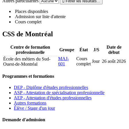
Autres particularités
Places disponibles
Admission sur liste d'attente
Cours complet
CSS de Montréal
Centre de formation
Date de
Groupe
État
J/S
professionnelle
début
MAJ-
Cours
École des métiers du Sud-
Jour
26 août 2026
601
complet
Ouest-de-Montréal
Programmes et formations
DEP - Diplôme d'études professionnelles
ASP - Attestation de spécialisation professionnelle
AEP - Attestation d'études professionnelles
Autres formations
Élève / Stage d'un jour
Demande d'admission