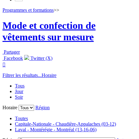
Programmes et formations
>>
Mode et confection de
vêtements sur mesure
Partager
Facebook
Twitter (X)

Filtrer les résultats...
Horaire
Tous
Jour
Soir
Horaire
Région
Toutes
Capitale-Nationale - Chaudière-Appalaches (03-12)
Laval - Montérégie - Montréal (13-16-06)