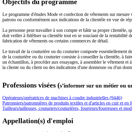
Objectifs du programme
Le programme d'études Mode et confection de vêtements sur mesure vise
patrons ou conformément aux indications de la clientèle en vue de répo
La personne peut travailler à son compte et bâtir sa propre clientèle, q
doit veiller à fidéliser sa clientèle tout en se souciant de la rentabili
fabrication de vêtements ou certains commerces de détail.
Le travail de la couturière ou du couturier comporte essentiellement de
de la couturière ou du couturier consiste à conseiller la clientèle, à fai
un échantillon, à procéder aux essayages, à assembler le vêtement et à 
la cliente ou du client ou des indications d'une donneuse ou d'un don
Professions visées (
s’informer sur un métier ou u
Opérateurs/opératrices de machines à coudre industrielles (9446)
Patronniers/patronnières de produits textiles et d'articles en cuir et en
Tailleurs/tailleuses, couturiers/couturières, fourreurs/fourreuses et mod
Appellation(s) d'emploi