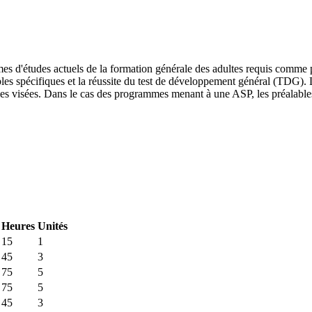
mes d'études actuels de la formation générale des adultes requis comme
ables spécifiques et la réussite du test de développement général (TDG)
lules visées. Dans le cas des programmes menant à une ASP, les préalabl
Heures
Unités
15
1
45
3
75
5
75
5
45
3