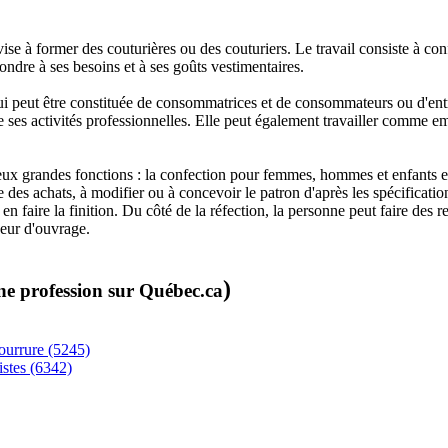
 à former des couturières ou des couturiers. Le travail consiste à confe
ndre à ses besoins et à ses goûts vestimentaires.
ui peut être constituée de consommatrices et de consommateurs ou d'entrep
té de ses activités professionnelles. Elle peut également travailler comme
ux grandes fonctions : la confection pour femmes, hommes et enfants et l
re des achats, à modifier ou à concevoir le patron d'après les spécifications
en faire la finition. Du côté de la réfection, la personne peut faire des
neur d'ouvrage.
)
ne profession sur Québec.ca
 fourrure (5245)
istes (6342)