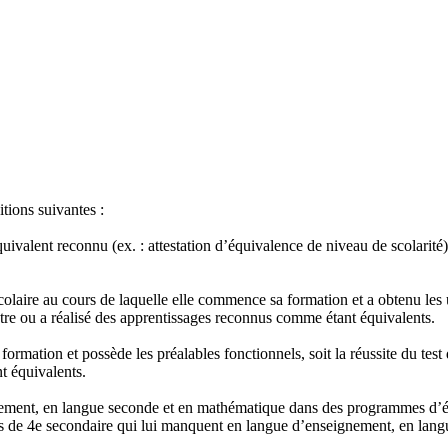
itions suivantes :
quivalent reconnu (ex. : attestation d’équivalence de niveau de scolari
olaire au cours de laquelle elle commence sa formation et a obtenu les
tre ou a réalisé des apprentissages reconnus comme étant équivalents.
mation et possède les préalables fonctionnels, soit la réussite du test 
t équivalents.
ement, en langue seconde et en mathématique dans des programmes d’étud
tés de 4e secondaire qui lui manquent en langue d’enseignement, en lan