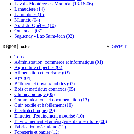
Laval - Montérégie - Montréal (13-16-06)
Lanaudière (14)
Laurentides (15)
Mauricie (04)
Nord-du-Québec (10)
Outaouais (07)
Saguenay - Lac-Saint-Jean (02)
Région
Secteur
Tous
Administration, commerce et informatique (01)
Agriculture et pêches (02)
Alimentation et tourisme (03)
Arts (04)
Bâtiment et travaux publics (07)
Bois et matériaux connexes (05)
Chimie, biologie (06)
Communications et documentation (13)
Cuir, textile et habillement (18)
Électrotechnique (09)
Entretien d'équipement motorisé (10)
Environnement et aménagement du territoire (08)
Fabrication mécanique (11)
Foresterie et papier (12)