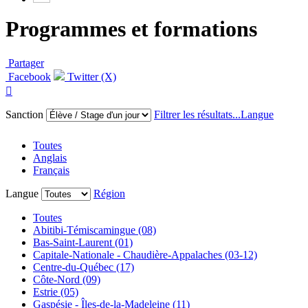
Programmes et formations
Partager
Facebook
Twitter (X)

Sanction
Filtrer les résultats...
Langue
Toutes
Anglais
Français
Langue
Région
Toutes
Abitibi-Témiscamingue (08)
Bas-Saint-Laurent (01)
Capitale-Nationale - Chaudière-Appalaches (03-12)
Centre-du-Québec (17)
Côte-Nord (09)
Estrie (05)
Gaspésie - Îles-de-la-Madeleine (11)