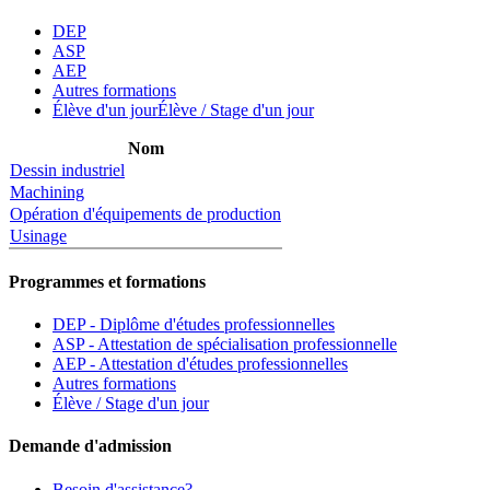
DEP
ASP
AEP
Autres formations
Élève d'un jour
Élève / Stage d'un jour
Nom
Dessin industriel
Machining
Opération d'équipements de production
Usinage
Programmes et formations
DEP - Diplôme d'études professionnelles
ASP - Attestation de spécialisation professionnelle
AEP - Attestation d'études professionnelles
Autres formations
Élève / Stage d'un jour
Demande d'admission
Besoin d'assistance?