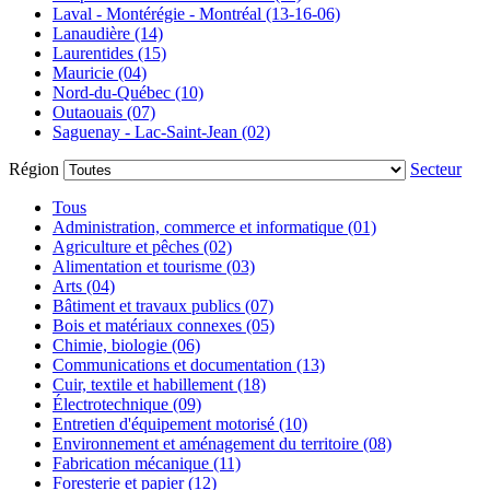
Laval - Montérégie - Montréal (13-16-06)
Lanaudière (14)
Laurentides (15)
Mauricie (04)
Nord-du-Québec (10)
Outaouais (07)
Saguenay - Lac-Saint-Jean (02)
Région
Secteur
Tous
Administration, commerce et informatique (01)
Agriculture et pêches (02)
Alimentation et tourisme (03)
Arts (04)
Bâtiment et travaux publics (07)
Bois et matériaux connexes (05)
Chimie, biologie (06)
Communications et documentation (13)
Cuir, textile et habillement (18)
Électrotechnique (09)
Entretien d'équipement motorisé (10)
Environnement et aménagement du territoire (08)
Fabrication mécanique (11)
Foresterie et papier (12)