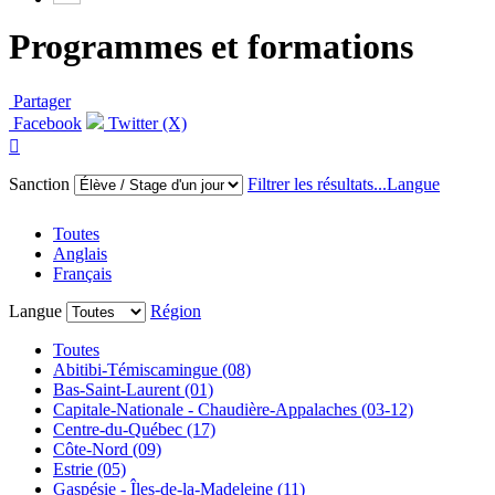
Programmes et formations
Partager
Facebook
Twitter (X)

Sanction
Filtrer les résultats...
Langue
Toutes
Anglais
Français
Langue
Région
Toutes
Abitibi-Témiscamingue (08)
Bas-Saint-Laurent (01)
Capitale-Nationale - Chaudière-Appalaches (03-12)
Centre-du-Québec (17)
Côte-Nord (09)
Estrie (05)
Gaspésie - Îles-de-la-Madeleine (11)