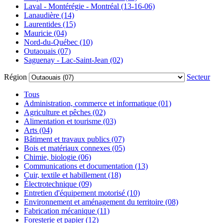
Laval - Montérégie - Montréal (13-16-06)
Lanaudière (14)
Laurentides (15)
Mauricie (04)
Nord-du-Québec (10)
Outaouais (07)
Saguenay - Lac-Saint-Jean (02)
Région
Secteur
Tous
Administration, commerce et informatique (01)
Agriculture et pêches (02)
Alimentation et tourisme (03)
Arts (04)
Bâtiment et travaux publics (07)
Bois et matériaux connexes (05)
Chimie, biologie (06)
Communications et documentation (13)
Cuir, textile et habillement (18)
Électrotechnique (09)
Entretien d'équipement motorisé (10)
Environnement et aménagement du territoire (08)
Fabrication mécanique (11)
Foresterie et papier (12)