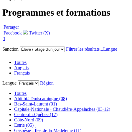
Programmes et formations
Partager
Facebook
Twitter (X)

Sanction
Filtrer les résultats...
Langue
Toutes
Anglais
Français
Langue
Région
Toutes
Abitibi-Témiscamingue (08)
Bas-Saint-Laurent (01)
Capitale-Nationale - Chaudière-Appalaches (03-12)
Centre-du-Québec (17)
Côte-Nord (09)
Estrie (05)
Gaspésie - Îles-de-la-Madeleine (11)