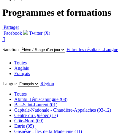
Programmes et formations
Partager
Facebook
Twitter (X)

Sanction
Filtrer les résultats...
Langue
Toutes
Anglais
Français
Langue
Région
Toutes
Abitibi-Témiscamingue (08)
Bas-Saint-Laurent (01)
Capitale-Nationale - Chaudière-Appalaches (03-12)
Centre-du-Québec (17)
Côte-Nord (09)
Estrie (05)
Gaspésie - Îles-de-la-Madeleine (11)