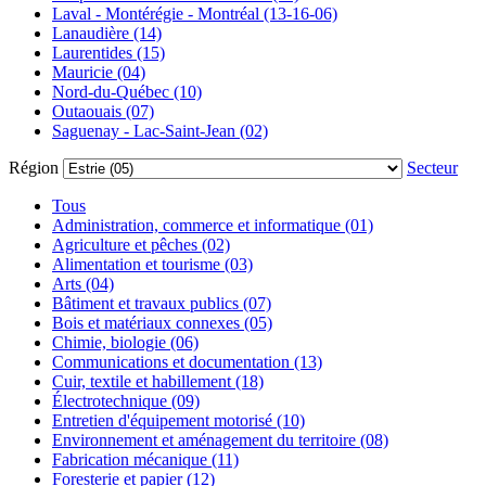
Laval - Montérégie - Montréal (13-16-06)
Lanaudière (14)
Laurentides (15)
Mauricie (04)
Nord-du-Québec (10)
Outaouais (07)
Saguenay - Lac-Saint-Jean (02)
Région
Secteur
Tous
Administration, commerce et informatique (01)
Agriculture et pêches (02)
Alimentation et tourisme (03)
Arts (04)
Bâtiment et travaux publics (07)
Bois et matériaux connexes (05)
Chimie, biologie (06)
Communications et documentation (13)
Cuir, textile et habillement (18)
Électrotechnique (09)
Entretien d'équipement motorisé (10)
Environnement et aménagement du territoire (08)
Fabrication mécanique (11)
Foresterie et papier (12)