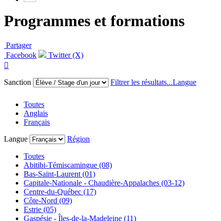
Programmes et formations
Partager
Facebook
Twitter (X)

Sanction
Filtrer les résultats...
Langue
Toutes
Anglais
Français
Langue
Région
Toutes
Abitibi-Témiscamingue (08)
Bas-Saint-Laurent (01)
Capitale-Nationale - Chaudière-Appalaches (03-12)
Centre-du-Québec (17)
Côte-Nord (09)
Estrie (05)
Gaspésie - Îles-de-la-Madeleine (11)