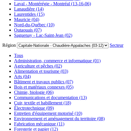
Laval - Montérégie - Montréal (13-16-06)
Lanaudière (14)
Laurentides (15)
Mauricie (04)
Nord-du-Québec (10)
Outaouais (07)
Saguenay - Lac-Saint-Jean (02)
Région
Secteur
Tous
Administration, commerce et informatique (01)
Agriculture et pêches (02)
Alimentation et tourisme (03)
Arts (04)
Bâtiment et travaux publics (07)
Bois et matériaux connexes (05)
Chimie, biologie (06)
Communications et documentation (13)
Cuir, textile et habillement (18)
Électrotechnique (09)
Entretien d'équipement motorisé (10)
Environnement et aménagement du territoire (08)
Fabrication mécanique (11)
Foresterie et papier (12)