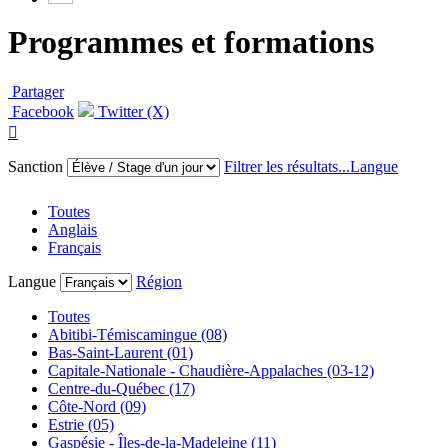
Programmes et formations
Partager
Facebook
Twitter (X)

Sanction
Filtrer les résultats...
Langue
Toutes
Anglais
Français
Langue
Région
Toutes
Abitibi-Témiscamingue (08)
Bas-Saint-Laurent (01)
Capitale-Nationale - Chaudière-Appalaches (03-12)
Centre-du-Québec (17)
Côte-Nord (09)
Estrie (05)
Gaspésie - Îles-de-la-Madeleine (11)