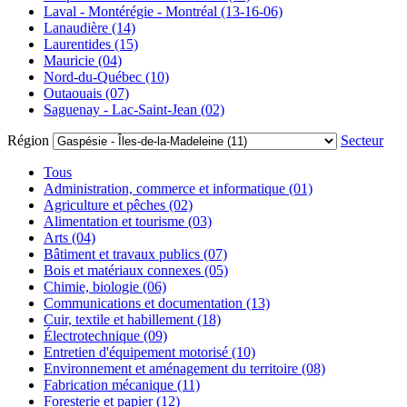
Laval - Montérégie - Montréal (13-16-06)
Lanaudière (14)
Laurentides (15)
Mauricie (04)
Nord-du-Québec (10)
Outaouais (07)
Saguenay - Lac-Saint-Jean (02)
Région
Secteur
Tous
Administration, commerce et informatique (01)
Agriculture et pêches (02)
Alimentation et tourisme (03)
Arts (04)
Bâtiment et travaux publics (07)
Bois et matériaux connexes (05)
Chimie, biologie (06)
Communications et documentation (13)
Cuir, textile et habillement (18)
Électrotechnique (09)
Entretien d'équipement motorisé (10)
Environnement et aménagement du territoire (08)
Fabrication mécanique (11)
Foresterie et papier (12)