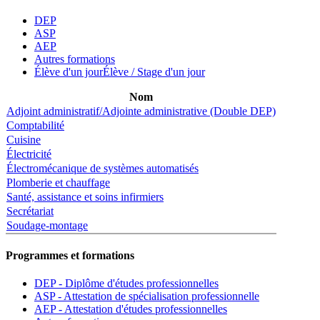
DEP
ASP
AEP
Autres formations
Élève d'un jour
Élève / Stage d'un jour
Nom
Adjoint administratif/Adjointe administrative (Double DEP)
Comptabilité
Cuisine
Électricité
Électromécanique de systèmes automatisés
Plomberie et chauffage
Santé, assistance et soins infirmiers
Secrétariat
Soudage-montage
Programmes et formations
DEP - Diplôme d'études professionnelles
ASP - Attestation de spécialisation professionnelle
AEP - Attestation d'études professionnelles