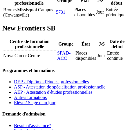
Groupe
État
J/S
professionnelle
début
Places
Entrée
Brome-Missisquoi Campus
5731
Jour
disponibles
périodique
(Cowansville)
New Frontiers SB
Centre de formation
Date de
Groupe
État
J/S
professionnelle
début
SFAD-
Places
Entrée
Nova Career Centre
Jour
ACC
disponibles
continue
Programmes et formations
DEP - Diplôme d'études professionnelles
ASP - Attestation de spécialisation professionnelle
AEP - Attestation d'études professionnelles
Autres formations
Élève / Stage d'un jour
Demande d'admission
Besoin d'assistance?