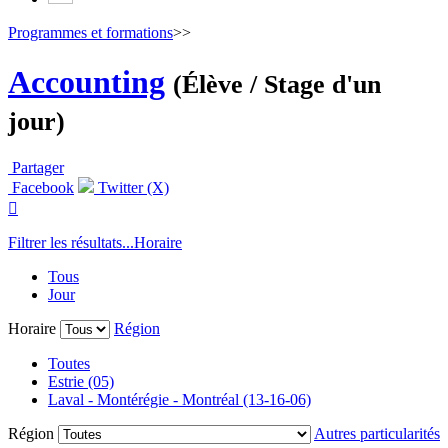
Programmes et formations
>>
Accounting
(Élève / Stage d'un
jour)
Partager
Facebook
Twitter (X)

Filtrer les résultats...
Horaire
Tous
Jour
Horaire
Région
Toutes
Estrie (05)
Laval - Montérégie - Montréal (13-16-06)
Région
Autres particularités