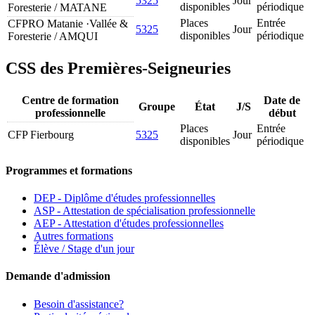
5325
Jour
disponibles
périodique
Foresterie / MATANE
Places
Entrée
CFPRO Matanie ·Vallée &
5325
Jour
disponibles
périodique
Foresterie / AMQUI
CSS des Premières-Seigneuries
Centre de formation
Date de
Groupe
État
J/S
professionnelle
début
Places
Entrée
CFP Fierbourg
5325
Jour
disponibles
périodique
Programmes et formations
DEP - Diplôme d'études professionnelles
ASP - Attestation de spécialisation professionnelle
AEP - Attestation d'études professionnelles
Autres formations
Élève / Stage d'un jour
Demande d'admission
Besoin d'assistance?