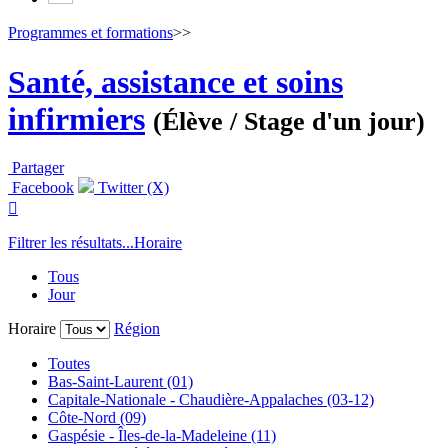
Programmes et formations
>>
Santé, assistance et soins
infirmiers
(Élève / Stage d'un jour)
Partager
Facebook
Twitter (X)

Filtrer les résultats...
Horaire
Tous
Jour
Horaire
Région
Toutes
Bas-Saint-Laurent (01)
Capitale-Nationale - Chaudière-Appalaches (03-12)
Côte-Nord (09)
Gaspésie - Îles-de-la-Madeleine (11)