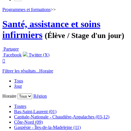
Programmes et formations
>>
Santé, assistance et soins
infirmiers
(Élève / Stage d'un jour)
Partager
Facebook
Twitter (X)

Filtrer les résultats...
Horaire
Tous
Jour
Horaire
Région
Toutes
Bas-Saint-Laurent (01)
Capitale-Nationale - Chaudière-Appalaches (03-12)
Côte-Nord (09)
Gaspésie - Îles-de-la-Madeleine (11)