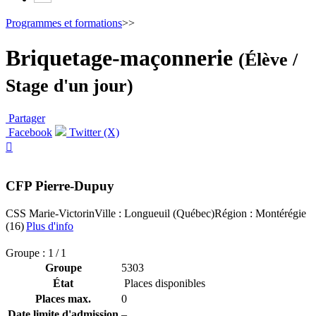
Programmes et formations
>>
Briquetage-maçonnerie
(Élève /
Stage d'un jour)
Partager
Facebook
Twitter (X)

CFP Pierre-Dupuy
CSS Marie-Victorin
Ville : Longueuil (Québec)
Région : Montérégie
(16)
Plus d'info
Groupe : 1 / 1
Groupe
5303
État
Places disponibles
Places max.
0
Date limite d'admission
–