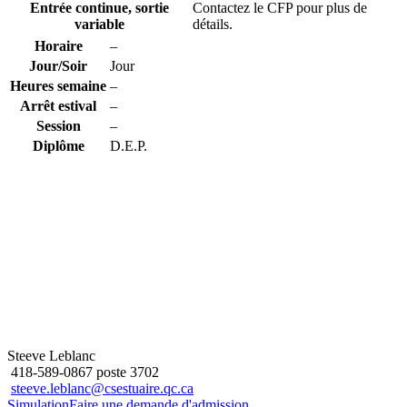
Entrée continue, sortie
Contactez le CFP pour plus de
variable
détails.
Horaire
–
Jour/Soir
Jour
Heures semaine
–
Arrêt estival
–
Session
–
Diplôme
D.E.P.
Steeve Leblanc
418-589-0867 poste 3702
steeve.leblanc@csestuaire.qc.ca
Simulation
Faire une demande d'admission