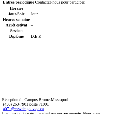
Entrée périodique
Contactez-nous pour participer.
Horaire
–
Jour/Soir
Jour
Heures semaine
–
Arrêt estival
–
Session
–
Diplôme
D.E.P.
Réception du Campus Brome-Missisquoi
(450) 263-7901 poste 71001
a071@cssvdc.gouv.qc.ca
L’admission à ce groupe n’est pas encore ouverte. Nous vous