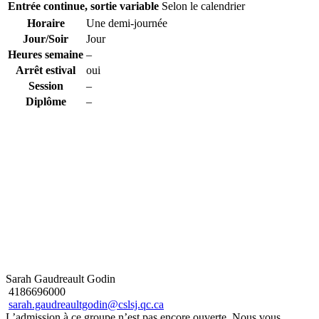
Entrée continue, sortie variable
Selon le calendrier
Horaire
Une demi-journée
Jour/Soir
Jour
Heures semaine
–
Arrêt estival
oui
Session
–
Diplôme
–
Sarah Gaudreault Godin
4186696000
sarah.gaudreaultgodin@cslsj.qc.ca
L’admission à ce groupe n’est pas encore ouverte. Nous vous