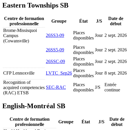
Eastern Townships SB
Centre de formation
Date de
Groupe
État
J/S
professionnelle
début
Brome-Missisquoi
Places
26SS3-09
Jour
2 sept. 2026
Campus
disponibles
(Cowansville)
Places
26SS5-09
Jour
2 sept. 2026
disponibles
Places
26SSC-09
Jour
2 sept. 2026
disponibles
Places
CFP Lennoxville
LVTC_Sep26
Jour
8 sept. 2026
disponibles
Recognition of
Places
Entrée
SEC-RAC
J/S
acquired competencies
disponibles
continue
(RAC) ETSB
English-Montréal SB
Centre de formation
Date de
Groupe
État
J/S
professionnelle
début