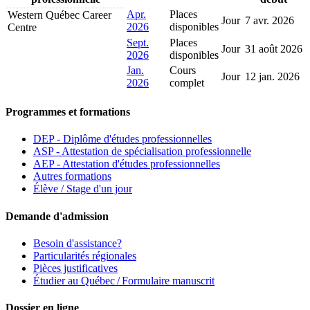
Apr.
Places
Western Québec Career
Jour
7 avr. 2026
2026
disponibles
Centre
Sept.
Places
Jour
31 août 2026
2026
disponibles
Jan.
Cours
Jour
12 jan. 2026
2026
complet
Programmes et formations
DEP - Diplôme d'études professionnelles
ASP - Attestation de spécialisation professionnelle
AEP - Attestation d'études professionnelles
Autres formations
Élève / Stage d'un jour
Demande d'admission
Besoin d'assistance?
Particularités régionales
Pièces justificatives
Étudier au Québec / Formulaire manuscrit
Dossier en ligne