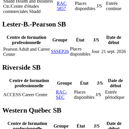
Shadd Health and Business
RAC
Places
Entrée
J/S
Ctr./Centre d'études
5857
disponibles
continue
commerciales Shadd
Lester-B.-Pearson SB
Centre de formation
Date de
Groupe
État
J/S
professionnelle
début
Places
Pearson Adult and Career
SSSEP26
Jour
21 sept. 2026
disponibles
Centre
Riverside SB
Centre de formation
Date de
Groupe
État
J/S
professionnelle
début
RAC-
Places
Entrée
ACCESS Career Centre
J/S
SEC
disponibles
périodique
Western Québec SB
Centre de formation
Date de
Groupe
État
J/S
professionnelle
début