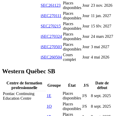
Places
SEC261123
Jour
23 nov. 2026
disponibles
Places
iSEC270111
Jour
11 jan. 2027
disponibles
Places
SEC270215
Jour
15 fév. 2027
disponibles
Places
iSEC270324
Jour
24 mars 2027
disponibles
Places
iSEC270503
Jour
3 mai 2027
disponibles
Cours
iSEC260504
Jour
4 mai 2026
complet
Western Québec SB
Centre de formation
Date de
Groupe
État
J/S
professionnelle
début
Places
Pontiac Continuing
1E
J/S
8 sept. 2025
disponibles
Education Centre
Places
1O
J/S
8 sept. 2025
disponibles
Places