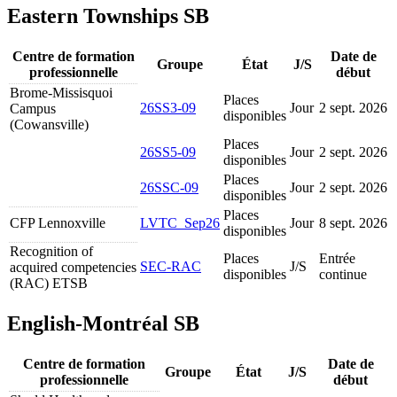
Eastern Townships SB
Centre de formation
Date de
Groupe
État
J/S
professionnelle
début
Brome-Missisquoi
Places
26SS3-09
Jour
2 sept. 2026
Campus
disponibles
(Cowansville)
Places
26SS5-09
Jour
2 sept. 2026
disponibles
Places
26SSC-09
Jour
2 sept. 2026
disponibles
Places
CFP Lennoxville
LVTC_Sep26
Jour
8 sept. 2026
disponibles
Recognition of
Places
Entrée
SEC-RAC
J/S
acquired competencies
disponibles
continue
(RAC) ETSB
English-Montréal SB
Centre de formation
Date de
Groupe
État
J/S
professionnelle
début