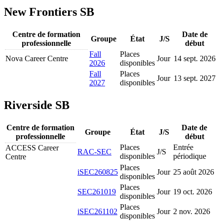
New Frontiers SB
Centre de formation
Date de
Groupe
État
J/S
professionnelle
début
Fall
Places
Nova Career Centre
Jour
14 sept. 2026
2026
disponibles
Fall
Places
Jour
13 sept. 2027
2027
disponibles
Riverside SB
Centre de formation
Date de
Groupe
État
J/S
professionnelle
début
Places
Entrée
ACCESS Career
RAC-SEC
J/S
disponibles
périodique
Centre
Places
iSEC260825
Jour
25 août 2026
disponibles
Places
SEC261019
Jour
19 oct. 2026
disponibles
Places
iSEC261102
Jour
2 nov. 2026
disponibles