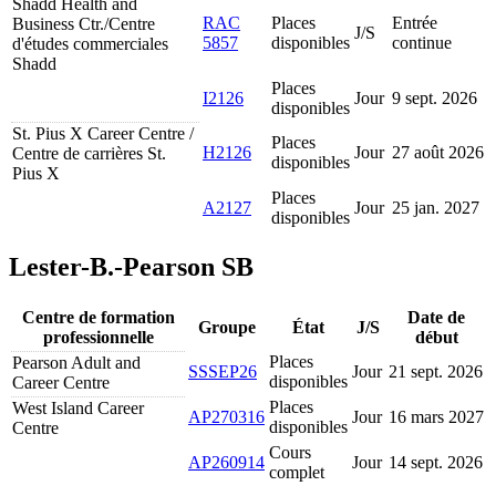
Shadd Health and
RAC
Places
Entrée
Business Ctr./Centre
J/S
5857
disponibles
continue
d'études commerciales
Shadd
Places
I2126
Jour
9 sept. 2026
disponibles
St. Pius X Career Centre /
Places
H2126
Jour
27 août 2026
Centre de carrières St.
disponibles
Pius X
Places
A2127
Jour
25 jan. 2027
disponibles
Lester-B.-Pearson SB
Centre de formation
Date de
Groupe
État
J/S
professionnelle
début
Places
Pearson Adult and
SSSEP26
Jour
21 sept. 2026
disponibles
Career Centre
Places
West Island Career
AP270316
Jour
16 mars 2027
disponibles
Centre
Cours
AP260914
Jour
14 sept. 2026
complet