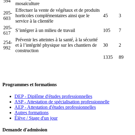
594
mosaïculture
Effectuer la vente de végétaux et de produits
205-
horticoles complémentaires ainsi que le
45
3
603
service à la clientèle
205-
S’intégrer à un milieu de travail
105
7
617
Prévenir les atteintes à la santé, à la sécurité
254-
et à l’intégrité physique sur les chantiers de
30
2
992
construction
1335
89
Programmes et formations
DEP - Diplôme d'études professionnelles
ASP - Attestation de spécialisation professionnelle
AEP - Attestation d'études professionnelles
Autres formations
Élève / Stage d'un jour
Demande d'admission