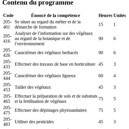
Contenu du programme
Code
Énoncé de la compétence
Heures
Unités
205-
Se situer au regard du métier et de la
15
1
401
démarche de formation
Analyser de l’information sur des végétaux
205-
au regard de la botanique et de
90
6
416
l’environnement
205-
Caractériser des végétaux herbacés
90
6
426
205-
Effectuer des travaux de base en horticulture
45
3
433
205-
Caractériser des végétaux ligneux
60
4
444
205-
Tailler des végétaux
45
3
453
205-
Effectuer la préparation de sols et de substrats
75
5
465
et la fertilisation de végétaux
205-
Effectuer des dépistages phytosanitaires
75
5
475
205-
Utiliser des pesticides
45
3
483