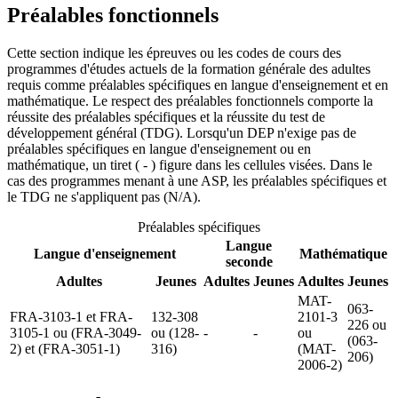
Préalables fonctionnels
Cette section indique les épreuves ou les codes de cours des
programmes d'études actuels de la formation générale des adultes
requis comme préalables spécifiques en langue d'enseignement et en
mathématique. Le respect des préalables fonctionnels comporte la
réussite des préalables spécifiques et la réussite du test de
développement général (TDG). Lorsqu'un DEP n'exige pas de
préalables spécifiques en langue d'enseignement ou en
mathématique, un tiret ( - ) figure dans les cellules visées. Dans le
cas des programmes menant à une ASP, les préalables spécifiques et
le TDG ne s'appliquent pas (N/A).
Préalables spécifiques
Langue
Langue d'enseignement
Mathématique
seconde
Adultes
Jeunes
Adultes
Jeunes
Adultes
Jeunes
MAT-
063-
FRA-3103-1 et FRA-
132-308
2101-3
226 ou
3105-1 ou (FRA-3049-
ou (128-
-
-
ou
(063-
2) et (FRA-3051-1)
316)
(MAT-
206)
2006-2)