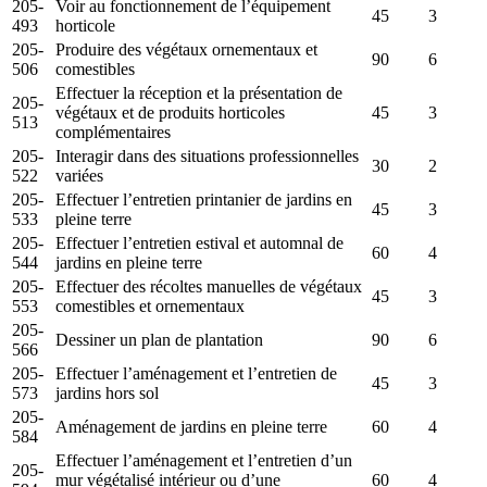
205-
Voir au fonctionnement de l’équipement
45
3
493
horticole
205-
Produire des végétaux ornementaux et
90
6
506
comestibles
Effectuer la réception et la présentation de
205-
végétaux et de produits horticoles
45
3
513
complémentaires
205-
Interagir dans des situations professionnelles
30
2
522
variées
205-
Effectuer l’entretien printanier de jardins en
45
3
533
pleine terre
205-
Effectuer l’entretien estival et automnal de
60
4
544
jardins en pleine terre
205-
Effectuer des récoltes manuelles de végétaux
45
3
553
comestibles et ornementaux
205-
Dessiner un plan de plantation
90
6
566
205-
Effectuer l’aménagement et l’entretien de
45
3
573
jardins hors sol
205-
Aménagement de jardins en pleine terre
60
4
584
Effectuer l’aménagement et l’entretien d’un
205-
mur végétalisé intérieur ou d’une
60
4