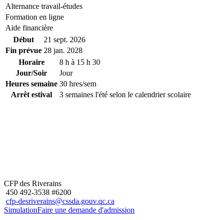
Alternance travail-études
Formation en ligne
Aide financière
Début
21 sept. 2026
Fin prévue
28 jan. 2028
Horaire
8 h à 15 h 30
Jour/Soir
Jour
Heures semaine
30 hres/sem
Arrêt estival
3 semaines l'été selon le calendrier scolaire
CFP des Riverains
450 492-3538 #6200
cfp-desriverains@cssda.gouv.qc.ca
Simulation
Faire une demande d'admission