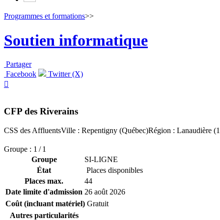
Programmes et formations
>>
Soutien informatique
Partager
Facebook
Twitter (X)

CFP des Riverains
CSS des Affluents
Ville : Repentigny (Québec)
Région : Lanaudière (1
Groupe : 1 / 1
Groupe
SI-LIGNE
État
Places disponibles
Places max.
44
Date limite d'admission
26 août 2026
Coût (incluant matériel)
Gratuit
Autres particularités