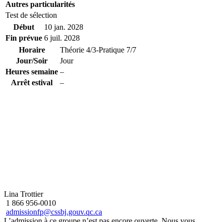
Autres particularités
Test de sélection
Début
10 jan. 2028
Fin prévue
6 juil. 2028
Horaire
Théorie 4/3-Pratique 7/7
Jour/Soir
Jour
Heures semaine
–
Arrêt estival
–
Lina Trottier
1 866 956-0010
admissionfp@cssbj.gouv.qc.ca
L’admission à ce groupe n’est pas encore ouverte. Nous vous