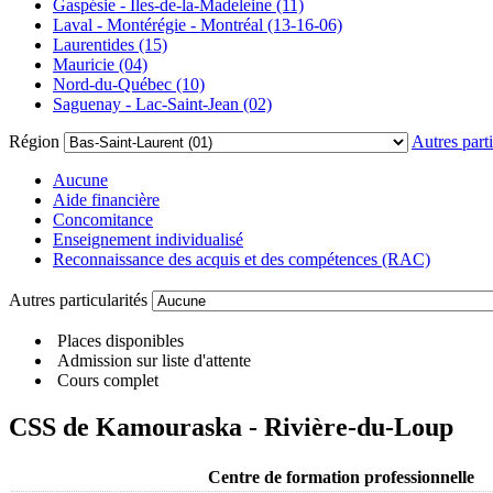
Gaspésie - Îles-de-la-Madeleine (11)
Laval - Montérégie - Montréal (13-16-06)
Laurentides (15)
Mauricie (04)
Nord-du-Québec (10)
Saguenay - Lac-Saint-Jean (02)
Région
Autres parti
Aucune
Aide financière
Concomitance
Enseignement individualisé
Reconnaissance des acquis et des compétences (RAC)
Autres particularités
Places disponibles
Admission sur liste d'attente
Cours complet
CSS de Kamouraska - Rivière-du-Loup
Centre de formation professionnelle