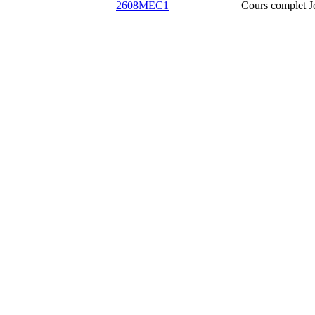
2608MEC1
Cours complet
J