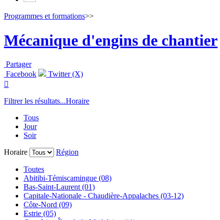
Programmes et formations
>>
Mécanique d'engins de chantier
Partager
Facebook
Twitter (X)

Filtrer les résultats...
Horaire
Tous
Jour
Soir
Horaire
Région
Toutes
Abitibi-Témiscamingue (08)
Bas-Saint-Laurent (01)
Capitale-Nationale - Chaudière-Appalaches (03-12)
Côte-Nord (09)
Estrie (05)