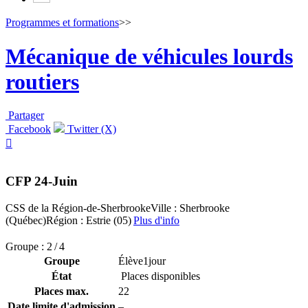
Programmes et formations
>>
Mécanique de véhicules lourds
routiers
Partager
Facebook
Twitter (X)

CFP 24-Juin
CSS de la Région-de-Sherbrooke
Ville : Sherbrooke
(Québec)
Région : Estrie (05)
Plus d'info
Groupe : 2 / 4
Groupe
Élève1jour
État
Places disponibles
Places max.
22
Date limite d'admission
–