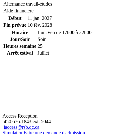
Alternance travail-études
Aide financière
Début
11 jan. 2027
Fin prévue
10 fév. 2028
Horaire
Lun-Ven de 17h00 à 22h00
Jour/Soir
Soir
Heures semaine
25
Arrêt estival
Juillet
Access Reception
450 676-1843 ext. 5044
iaccess@rsb.qc.ca
Simulation
Faire une demande d'admission