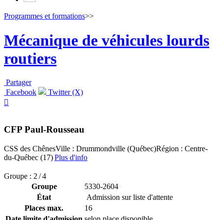
Programmes et formations
>>
Mécanique de véhicules lourds
routiers
Partager
Facebook
Twitter (X)

CFP Paul-Rousseau
CSS des Chênes
Ville : Drummondville (Québec)
Région : Centre-
du-Québec (17)
Plus d'info
Groupe : 2 / 4
Groupe
5330-2604
État
Admission sur liste d'attente
Places max.
16
Date limite d'admission
selon place disponible