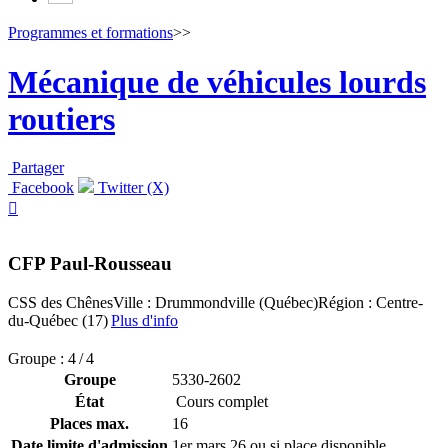
Programmes et formations
>>
Mécanique de véhicules lourds
routiers
Partager
Facebook
Twitter (X)

CFP Paul-Rousseau
CSS des Chênes
Ville : Drummondville (Québec)
Région : Centre-
du-Québec (17)
Plus d'info
Groupe : 4 / 4
Groupe
5330-2602
État
Cours complet
Places max.
16
Date limite d'admission
1er mars 26 ou si place disponible