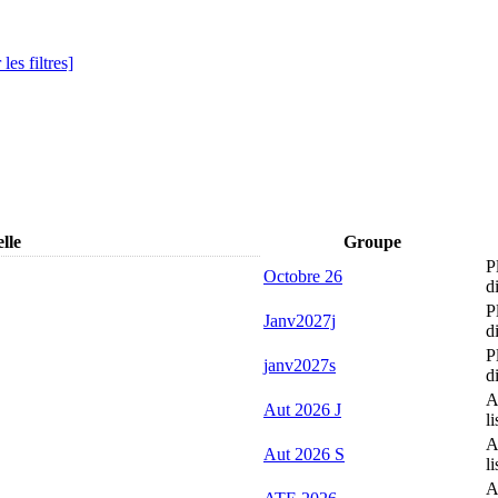
les filtres]
lle
Groupe
P
Octobre 26
d
P
Janv2027j
d
P
janv2027s
d
A
Aut 2026 J
li
A
Aut 2026 S
li
A