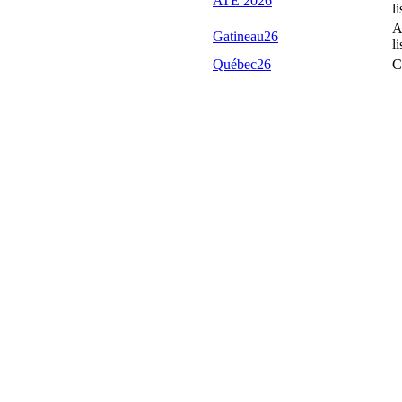
ATE 2026
li
A
Gatineau26
li
Québec26
C