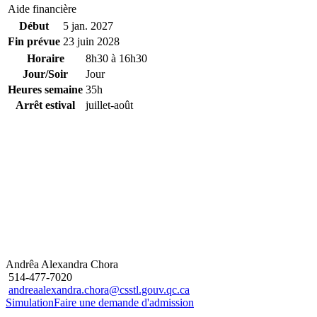
Aide financière
Début
5 jan. 2027
Fin prévue
23 juin 2028
Horaire
8h30 à 16h30
Jour/Soir
Jour
Heures semaine
35h
Arrêt estival
juillet-août
Andrêa Alexandra Chora
514-477-7020
andreaalexandra.chora@csstl.gouv.qc.ca
Simulation
Faire une demande d'admission