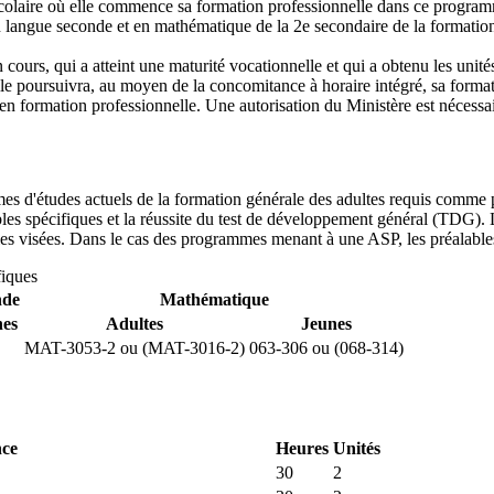
laire où elle commence sa formation professionnelle dans ce programme d
en langue seconde et en mathématique de la 2e secondaire de la formation
cours, qui a atteint une maturité vocationnelle et qui a obtenu les uni
le poursuivra, au moyen de la concomitance à horaire intégré, sa format
en formation professionnelle. Une autorisation du Ministère est nécess
mes d'études actuels de la formation générale des adultes requis comme
ables spécifiques et la réussite du test de développement général (TDG)
lules visées. Dans le cas des programmes menant à une ASP, les préalabl
fiques
nde
Mathématique
nes
Adultes
Jeunes
MAT-3053-2 ou (MAT-3016-2)
063-306 ou (068-314)
nce
Heures
Unités
30
2