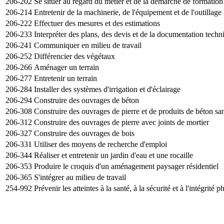
206-202
Se situer au regard du métier et de la démarche de formation
206-214
Entretenir de la machinerie, de l'équipement et de l'outillage
206-222
Effectuer des mesures et des estimations
206-233
Interpréter des plans, des devis et de la documentation techn
206-241
Communiquer en milieu de travail
206-252
Différencier des végétaux
206-266
Aménager un terrain
206-277
Entretenir un terrain
206-284
Installer des systèmes d'irrigation et d'éclairage
206-294
Construire des ouvrages de béton
206-308
Construire des ouvrages de pierre et de produits de béton san
206-312
Construire des ouvrages de pierre avec joints de mortier
206-327
Construire des ouvrages de bois
206-331
Utiliser des moyens de recherche d'emploi
206-344
Réaliser et entretenir un jardin d'eau et une rocaille
206-353
Produire le croquis d'un aménagement paysager résidentiel
206-365
S'intégrer au milieu de travail
254-992
Prévenir les atteintes à la santé, à la sécurité et à l'intégrité