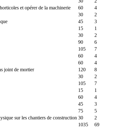
30
2
 horticoles et opérer de la machinerie
60
4
30
2
ique
45
3
15
1
30
2
90
6
105
7
60
4
60
4
s joint de mortier
120
8
30
2
105
7
15
1
60
4
45
3
75
5
 physique sur les chantiers de construction
30
2
1035
69