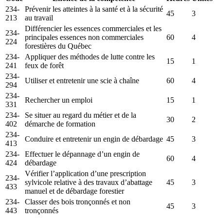
234-
Prévenir les atteintes à la santé et à la sécurité
45
3
213
au travail
Différencier les essences commerciales et les
234-
principales essences non commerciales
60
4
224
forestières du Québec
234-
Appliquer des méthodes de lutte contre les
15
1
241
feux de forêt
234-
Utiliser et entretenir une scie à chaîne
60
4
294
234-
Rechercher un emploi
15
1
331
234-
Se situer au regard du métier et de la
30
2
402
démarche de formation
234-
Conduire et entretenir un engin de débardage
45
3
413
234-
Effectuer le dépannage d’un engin de
60
4
424
débardage
Vérifier l’application d’une prescription
234-
sylvicole relative à des travaux d’abattage
45
3
433
manuel et de débardage forestier
234-
Classer des bois tronçonnés et non
45
3
443
tronçonnés