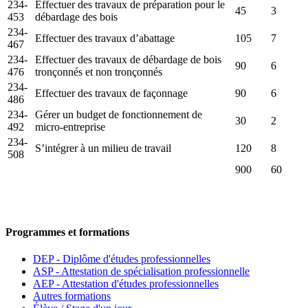
234-
Effectuer des travaux de préparation pour le
45
3
453
débardage des bois
234-
Effectuer des travaux d’abattage
105
7
467
234-
Effectuer des travaux de débardage de bois
90
6
476
tronçonnés et non tronçonnés
234-
Effectuer des travaux de façonnage
90
6
486
234-
Gérer un budget de fonctionnement de
30
2
492
micro-entreprise
234-
S’intégrer à un milieu de travail
120
8
508
900
60
Programmes et formations
DEP - Diplôme d'études professionnelles
ASP - Attestation de spécialisation professionnelle
AEP - Attestation d'études professionnelles
Autres formations