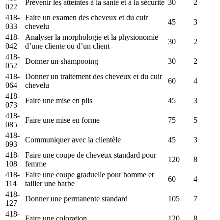
Prévenir les atteintes à la santé et à la sécurité
30
2
022
418-
Faire un examen des cheveux et du cuir
45
3
033
chevelu
418-
Analyser la morphologie et la physionomie
30
2
042
d’une cliente ou d’un client
418-
Donner un shampooing
30
2
052
418-
Donner un traitement des cheveux et du cuir
60
4
064
chevelu
418-
Faire une mise en plis
45
3
073
418-
Faire une mise en forme
75
5
085
418-
Communiquer avec la clientèle
45
3
093
418-
Faire une coupe de cheveux standard pour
120
8
108
femme
418-
Faire une coupe graduelle pour homme et
60
4
114
tailler une barbe
418-
Donner une permanente standard
105
7
127
418-
Faire une coloration
120
8