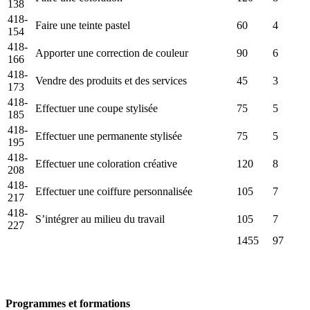
138
418-
Faire une teinte pastel
60
4
154
418-
Apporter une correction de couleur
90
6
166
418-
Vendre des produits et des services
45
3
173
418-
Effectuer une coupe stylisée
75
5
185
418-
Effectuer une permanente stylisée
75
5
195
418-
Effectuer une coloration créative
120
8
208
418-
Effectuer une coiffure personnalisée
105
7
217
418-
S’intégrer au milieu du travail
105
7
227
1455
97
Programmes et formations