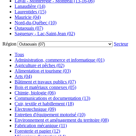
Laval - Montérégie - Montréal (13-16-06)
Lanaudière (14)
Laurentides (15)
Mauricie (04)
Nord-du-Québec (10)
Outaouais (07)
Saguenay - Lac-Saint-Jean (02)
Région
Secteur
Tous
Administration, commerce et informatique (01)
Agriculture et pêches (02)
Alimentation et tourisme (03)
Arts (04)
Bâtiment et travaux publics (07)
Bois et matériaux connexes (05)
Chimie, biologie (06)
Communications et documentation (13)
Cuir, textile et habillement (18)
Électrotechnique (09)
Entretien d'équipement motorisé (10)
Environnement et aménagement du territoire (08)
Fabrication mécanique (11)
Foresterie et papier (12)