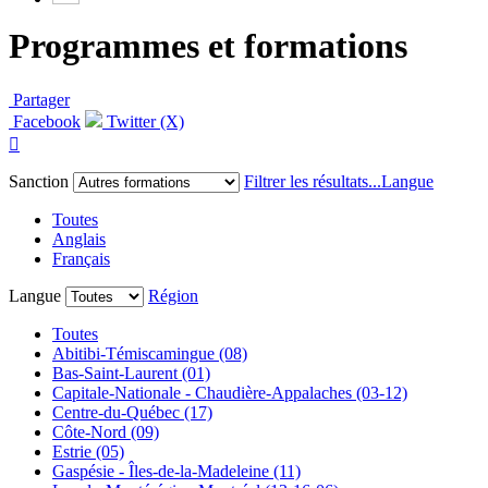
Programmes et formations
Partager
Facebook
Twitter (X)

Sanction
Filtrer les résultats...
Langue
Toutes
Anglais
Français
Langue
Région
Toutes
Abitibi-Témiscamingue (08)
Bas-Saint-Laurent (01)
Capitale-Nationale - Chaudière-Appalaches (03-12)
Centre-du-Québec (17)
Côte-Nord (09)
Estrie (05)
Gaspésie - Îles-de-la-Madeleine (11)