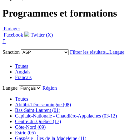
Programmes et formations
Partager
Facebook
Twitter (X)

Sanction
Filtrer les résultats...
Langue
Toutes
Anglais
Français
Langue
Région
Toutes
Abitibi-Témiscamingue (08)
Bas-Saint-Laurent (01)
Capitale-Nationale - Chaudière-Appalaches (03-12)
Centre-du-Québec (17)
Côte-Nord (09)
Estrie (05)
Gaspésie - Îles-de-la-Madeleine (11)