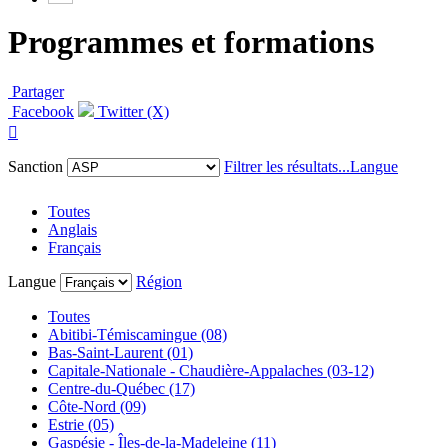
Programmes et formations
Partager
Facebook
Twitter (X)

Sanction
Filtrer les résultats...
Langue
Toutes
Anglais
Français
Langue
Région
Toutes
Abitibi-Témiscamingue (08)
Bas-Saint-Laurent (01)
Capitale-Nationale - Chaudière-Appalaches (03-12)
Centre-du-Québec (17)
Côte-Nord (09)
Estrie (05)
Gaspésie - Îles-de-la-Madeleine (11)