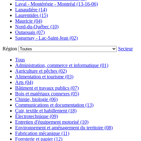
Laval - Montérégie - Montréal (13-16-06)
Lanaudière (14)
Laurentides (15)
Mauricie (04)
Nord-du-Québec (10)
Outaouais (07)
Saguenay - Lac-Saint-Jean (02)
Région
Secteur
Tous
Administration, commerce et informatique (01)
Agriculture et pêches (02)
Alimentation et tourisme (03)
Arts (04)
Bâtiment et travaux publics (07)
Bois et matériaux connexes (05)
Chimie, biologie (06)
Communications et documentation (13)
Cuir, textile et habillement (18)
Électrotechnique (09)
Entretien d'équipement motorisé (10)
Environnement et aménagement du territoire (08)
Fabrication mécanique (11)
Foresterie et papier (12)