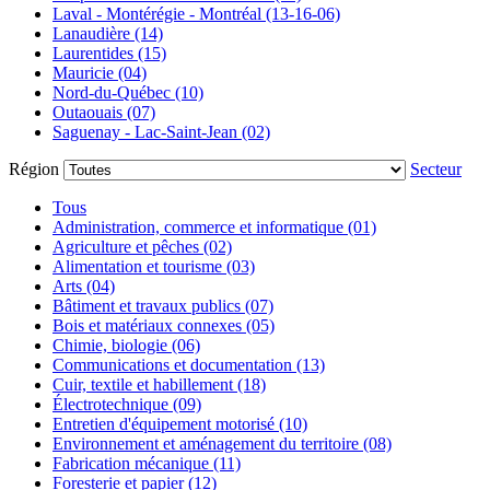
Laval - Montérégie - Montréal (13-16-06)
Lanaudière (14)
Laurentides (15)
Mauricie (04)
Nord-du-Québec (10)
Outaouais (07)
Saguenay - Lac-Saint-Jean (02)
Région
Secteur
Tous
Administration, commerce et informatique (01)
Agriculture et pêches (02)
Alimentation et tourisme (03)
Arts (04)
Bâtiment et travaux publics (07)
Bois et matériaux connexes (05)
Chimie, biologie (06)
Communications et documentation (13)
Cuir, textile et habillement (18)
Électrotechnique (09)
Entretien d'équipement motorisé (10)
Environnement et aménagement du territoire (08)
Fabrication mécanique (11)
Foresterie et papier (12)