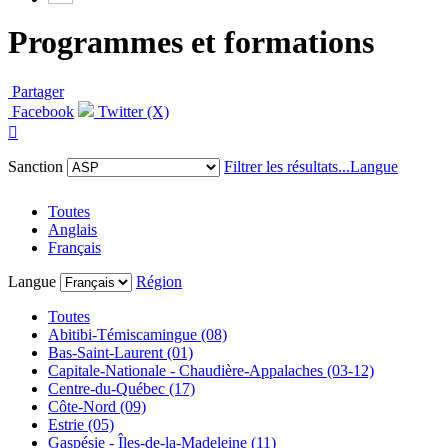
Programmes et formations
Partager
Facebook
Twitter (X)

Sanction
Filtrer les résultats...
Langue
Toutes
Anglais
Français
Langue
Région
Toutes
Abitibi-Témiscamingue (08)
Bas-Saint-Laurent (01)
Capitale-Nationale - Chaudière-Appalaches (03-12)
Centre-du-Québec (17)
Côte-Nord (09)
Estrie (05)
Gaspésie - Îles-de-la-Madeleine (11)