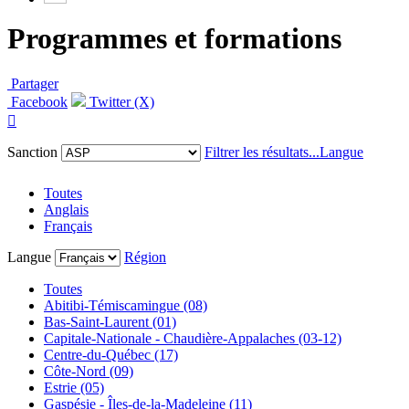
Programmes et formations
Partager
Facebook
Twitter (X)

Sanction
Filtrer les résultats...
Langue
Toutes
Anglais
Français
Langue
Région
Toutes
Abitibi-Témiscamingue (08)
Bas-Saint-Laurent (01)
Capitale-Nationale - Chaudière-Appalaches (03-12)
Centre-du-Québec (17)
Côte-Nord (09)
Estrie (05)
Gaspésie - Îles-de-la-Madeleine (11)