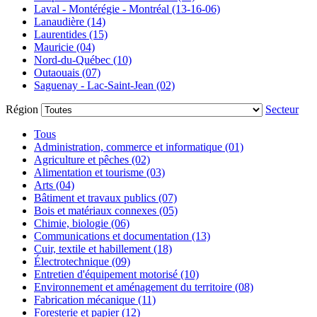
Laval - Montérégie - Montréal (13-16-06)
Lanaudière (14)
Laurentides (15)
Mauricie (04)
Nord-du-Québec (10)
Outaouais (07)
Saguenay - Lac-Saint-Jean (02)
Région
Secteur
Tous
Administration, commerce et informatique (01)
Agriculture et pêches (02)
Alimentation et tourisme (03)
Arts (04)
Bâtiment et travaux publics (07)
Bois et matériaux connexes (05)
Chimie, biologie (06)
Communications et documentation (13)
Cuir, textile et habillement (18)
Électrotechnique (09)
Entretien d'équipement motorisé (10)
Environnement et aménagement du territoire (08)
Fabrication mécanique (11)
Foresterie et papier (12)