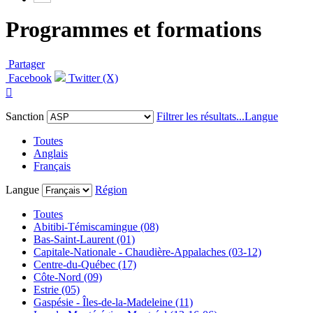
Programmes et formations
Partager
Facebook
Twitter (X)

Sanction
Filtrer les résultats...
Langue
Toutes
Anglais
Français
Langue
Région
Toutes
Abitibi-Témiscamingue (08)
Bas-Saint-Laurent (01)
Capitale-Nationale - Chaudière-Appalaches (03-12)
Centre-du-Québec (17)
Côte-Nord (09)
Estrie (05)
Gaspésie - Îles-de-la-Madeleine (11)