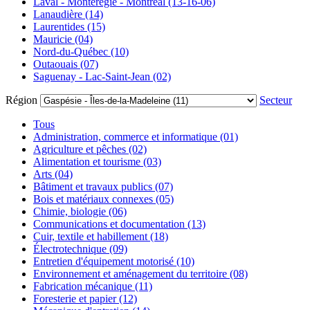
Laval - Montérégie - Montréal (13-16-06)
Lanaudière (14)
Laurentides (15)
Mauricie (04)
Nord-du-Québec (10)
Outaouais (07)
Saguenay - Lac-Saint-Jean (02)
Région
Secteur
Tous
Administration, commerce et informatique (01)
Agriculture et pêches (02)
Alimentation et tourisme (03)
Arts (04)
Bâtiment et travaux publics (07)
Bois et matériaux connexes (05)
Chimie, biologie (06)
Communications et documentation (13)
Cuir, textile et habillement (18)
Électrotechnique (09)
Entretien d'équipement motorisé (10)
Environnement et aménagement du territoire (08)
Fabrication mécanique (11)
Foresterie et papier (12)