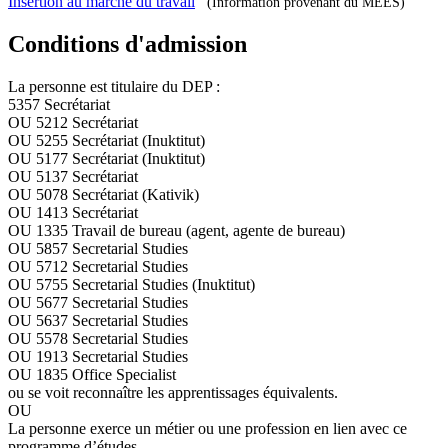
Insertion au marché du travail
(Information provenant du MEES)
Conditions d'admission
La personne est titulaire du DEP :
5357 Secrétariat
OU 5212 Secrétariat
OU 5255 Secrétariat (Inuktitut)
OU 5177 Secrétariat (Inuktitut)
OU 5137 Secrétariat
OU 5078 Secrétariat (Kativik)
OU 1413 Secrétariat
OU 1335 Travail de bureau (agent, agente de bureau)
OU 5857 Secretarial Studies
OU 5712 Secretarial Studies
OU 5755 Secretarial Studies (Inuktitut)
OU 5677 Secretarial Studies
OU 5637 Secretarial Studies
OU 5578 Secretarial Studies
OU 1913 Secretarial Studies
OU 1835 Office Specialist
ou se voit reconnaître les apprentissages équivalents.
OU
La personne exerce un métier ou une profession en lien avec ce
programme d’études.