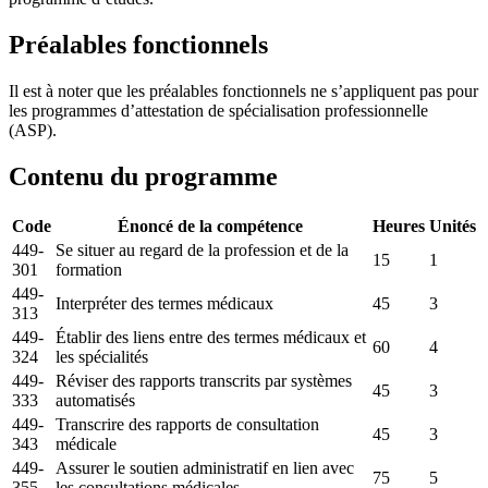
Préalables fonctionnels
Il est à noter que les préalables fonctionnels ne s’appliquent pas pour
les programmes d’attestation de spécialisation professionnelle
(ASP).
Contenu du programme
Code
Énoncé de la compétence
Heures
Unités
449-
Se situer au regard de la profession et de la
15
1
301
formation
449-
Interpréter des termes médicaux
45
3
313
449-
Établir des liens entre des termes médicaux et
60
4
324
les spécialités
449-
Réviser des rapports transcrits par systèmes
45
3
333
automatisés
449-
Transcrire des rapports de consultation
45
3
343
médicale
449-
Assurer le soutien administratif en lien avec
75
5
355
les consultations médicales