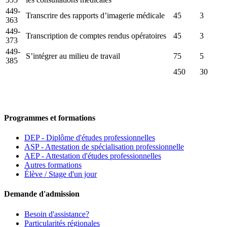
449-
Transcrire des rapports d’imagerie médicale
45
3
363
449-
Transcription de comptes rendus opératoires
45
3
373
449-
S’intégrer au milieu de travail
75
5
385
450
30
Programmes et formations
DEP - Diplôme d'études professionnelles
ASP - Attestation de spécialisation professionnelle
AEP - Attestation d'études professionnelles
Autres formations
Élève / Stage d'un jour
Demande d'admission
Besoin d'assistance?
Particularités régionales