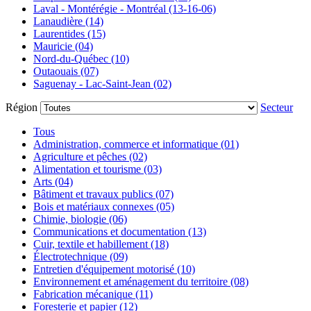
Laval - Montérégie - Montréal (13-16-06)
Lanaudière (14)
Laurentides (15)
Mauricie (04)
Nord-du-Québec (10)
Outaouais (07)
Saguenay - Lac-Saint-Jean (02)
Région
Secteur
Tous
Administration, commerce et informatique (01)
Agriculture et pêches (02)
Alimentation et tourisme (03)
Arts (04)
Bâtiment et travaux publics (07)
Bois et matériaux connexes (05)
Chimie, biologie (06)
Communications et documentation (13)
Cuir, textile et habillement (18)
Électrotechnique (09)
Entretien d'équipement motorisé (10)
Environnement et aménagement du territoire (08)
Fabrication mécanique (11)
Foresterie et papier (12)