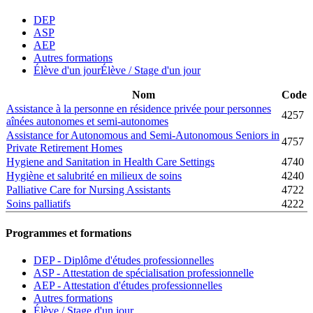
DEP
ASP
AEP
Autres formations
Élève d'un jour
Élève / Stage d'un jour
Nom
Code
Assistance à la personne en résidence privée pour personnes
4257
aînées autonomes et semi-autonomes
Assistance for Autonomous and Semi-Autonomous Seniors in
4757
Private Retirement Homes
Hygiene and Sanitation in Health Care Settings
4740
Hygiène et salubrité en milieux de soins
4240
Palliative Care for Nursing Assistants
4722
Soins palliatifs
4222
Programmes et formations
DEP - Diplôme d'études professionnelles
ASP - Attestation de spécialisation professionnelle
AEP - Attestation d'études professionnelles
Autres formations
Élève / Stage d'un jour