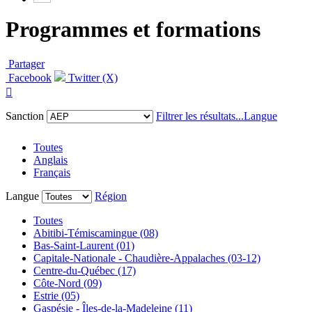
Programmes et formations
Partager
Facebook
Twitter (X)

Sanction
Filtrer les résultats...
Langue
Toutes
Anglais
Français
Langue
Région
Toutes
Abitibi-Témiscamingue (08)
Bas-Saint-Laurent (01)
Capitale-Nationale - Chaudière-Appalaches (03-12)
Centre-du-Québec (17)
Côte-Nord (09)
Estrie (05)
Gaspésie - Îles-de-la-Madeleine (11)