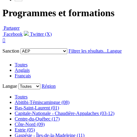
Programmes et formations
Partager
Facebook
Twitter (X)

Sanction
Filtrer les résultats...
Langue
Toutes
Anglais
Français
Langue
Région
Toutes
Abitibi-Témiscamingue (08)
Bas-Saint-Laurent (01)
Capitale-Nationale - Chaudière-Appalaches (03-12)
Centre-du-Québec (17)
Côte-Nord (09)
Estrie (05)
Gaspésie - Îles-de-la-Madeleine (11)