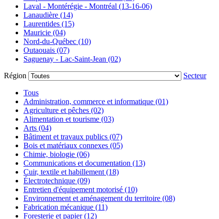
Laval - Montérégie - Montréal (13-16-06)
Lanaudière (14)
Laurentides (15)
Mauricie (04)
Nord-du-Québec (10)
Outaouais (07)
Saguenay - Lac-Saint-Jean (02)
Région
Secteur
Tous
Administration, commerce et informatique (01)
Agriculture et pêches (02)
Alimentation et tourisme (03)
Arts (04)
Bâtiment et travaux publics (07)
Bois et matériaux connexes (05)
Chimie, biologie (06)
Communications et documentation (13)
Cuir, textile et habillement (18)
Électrotechnique (09)
Entretien d'équipement motorisé (10)
Environnement et aménagement du territoire (08)
Fabrication mécanique (11)
Foresterie et papier (12)