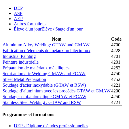
DEP
ASP
AEP
Autres formations
Élève d'un jour
Élève / Stage d'un jour
Nom
Code
Aluminum Alloy Welding: GTAW and GMAW
4700
Fabrication d’éléments de métaux architecturaux
4228
Industrial Painting
4701
Peinture industrielle
4201
Préparation de matériaux métalliques
4252
Semi-automatic Welding GMAW and FCAW
4750
Sheet Metal Preparation
4752
Soudage d'acier inoxydable (GTAW et RSW)
4221
Soudage d’aluminium avec les procédés GTAW et GMAW
4200
Soudage semi-automatique GMAW et FCAW
4250
Stainless Steel Welding : GTAW and RSW
4721
Programmes et formations
DEP - Diplôme d'études professionnelles