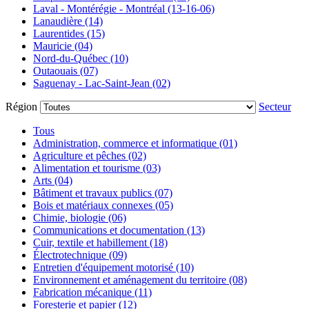
Laval - Montérégie - Montréal (13-16-06)
Lanaudière (14)
Laurentides (15)
Mauricie (04)
Nord-du-Québec (10)
Outaouais (07)
Saguenay - Lac-Saint-Jean (02)
Région
Secteur
Tous
Administration, commerce et informatique (01)
Agriculture et pêches (02)
Alimentation et tourisme (03)
Arts (04)
Bâtiment et travaux publics (07)
Bois et matériaux connexes (05)
Chimie, biologie (06)
Communications et documentation (13)
Cuir, textile et habillement (18)
Électrotechnique (09)
Entretien d'équipement motorisé (10)
Environnement et aménagement du territoire (08)
Fabrication mécanique (11)
Foresterie et papier (12)