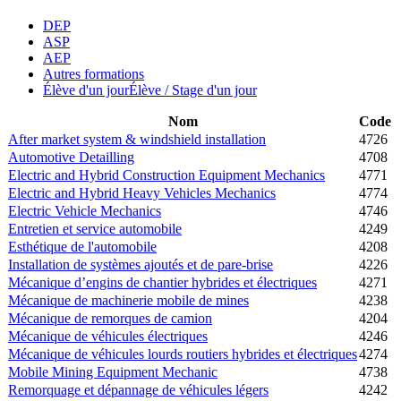
DEP
ASP
AEP
Autres formations
Élève d'un jour
Élève / Stage d'un jour
Nom
Code
After market system & windshield installation
4726
Automotive Detailling
4708
Electric and Hybrid Construction Equipment Mechanics
4771
Electric and Hybrid Heavy Vehicles Mechanics
4774
Electric Vehicle Mechanics
4746
Entretien et service automobile
4249
Esthétique de l'automobile
4208
Installation de systèmes ajoutés et de pare-brise
4226
Mécanique d’engins de chantier hybrides et électriques
4271
Mécanique de machinerie mobile de mines
4238
Mécanique de remorques de camion
4204
Mécanique de véhicules électriques
4246
Mécanique de véhicules lourds routiers hybrides et électriques
4274
Mobile Mining Equipment Mechanic
4738
Remorquage et dépannage de véhicules légers
4242