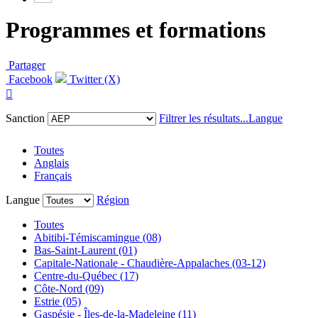
Programmes et formations
Partager
Facebook
Twitter (X)

Sanction
Filtrer les résultats...
Langue
Toutes
Anglais
Français
Langue
Région
Toutes
Abitibi-Témiscamingue (08)
Bas-Saint-Laurent (01)
Capitale-Nationale - Chaudière-Appalaches (03-12)
Centre-du-Québec (17)
Côte-Nord (09)
Estrie (05)
Gaspésie - Îles-de-la-Madeleine (11)