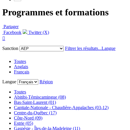
Programmes et formations
Partager
Facebook
Twitter (X)

Sanction
Filtrer les résultats...
Langue
Toutes
Anglais
Français
Langue
Région
Toutes
Abitibi-Témiscamingue (08)
Bas-Saint-Laurent (01)
Capitale-Nationale - Chaudière-Appalaches (03-12)
Centre-du-Québec (17)
Côte-Nord (09)
Estrie (05)
Gaspésie - Îles-de-la-Madeleine (11)