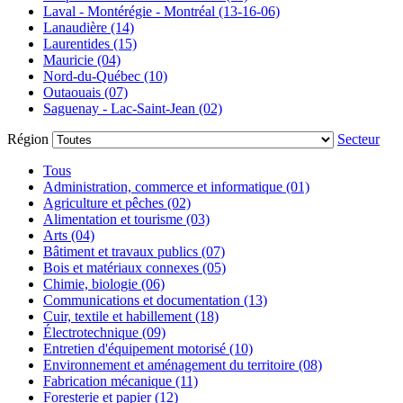
Laval - Montérégie - Montréal (13-16-06)
Lanaudière (14)
Laurentides (15)
Mauricie (04)
Nord-du-Québec (10)
Outaouais (07)
Saguenay - Lac-Saint-Jean (02)
Région
Secteur
Tous
Administration, commerce et informatique (01)
Agriculture et pêches (02)
Alimentation et tourisme (03)
Arts (04)
Bâtiment et travaux publics (07)
Bois et matériaux connexes (05)
Chimie, biologie (06)
Communications et documentation (13)
Cuir, textile et habillement (18)
Électrotechnique (09)
Entretien d'équipement motorisé (10)
Environnement et aménagement du territoire (08)
Fabrication mécanique (11)
Foresterie et papier (12)