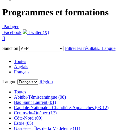
Programmes et formations
Partager
Facebook
Twitter (X)

Sanction
Filtrer les résultats...
Langue
Toutes
Anglais
Français
Langue
Région
Toutes
Abitibi-Témiscamingue (08)
Bas-Saint-Laurent (01)
Capitale-Nationale - Chaudière-Appalaches (03-12)
Centre-du-Québec (17)
Côte-Nord (09)
Estrie (05)
Gaspésie - Îles-de-la-Madeleine (11)