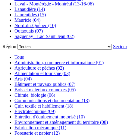
Laval - Montérégie - Montréal (13-16-06)
Lanaudière (14)
Laurentides (15)
Mauricie (04)
Nord-du-Québec (10)
Outaouais (07)
Saguenay - Lac-Saint-Jean (02)
Région
Secteur
Tous
Administration, commerce et informatique (01)
Agriculture et pêches (02)
Alimentation et tourisme (03)
Arts (04)
Bâtiment et travaux publics (07)
Bois et matériaux connexes (05)
Chimie, biologie (06)
Communications et documentation (13)
Cuir, textile et habillement (18)
Électrotechnique (09)
Entretien d'équipement motorisé (10)
Environnement et aménagement du territoire (08)
Fabrication mécanique (11)
Foresterie et papier (12)