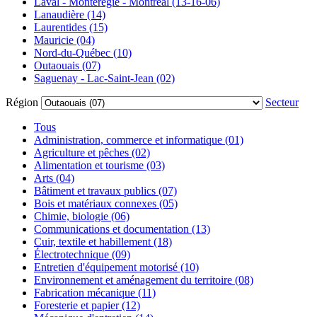
Laval - Montérégie - Montréal (13-16-06)
Lanaudière (14)
Laurentides (15)
Mauricie (04)
Nord-du-Québec (10)
Outaouais (07)
Saguenay - Lac-Saint-Jean (02)
Région
Secteur
Tous
Administration, commerce et informatique (01)
Agriculture et pêches (02)
Alimentation et tourisme (03)
Arts (04)
Bâtiment et travaux publics (07)
Bois et matériaux connexes (05)
Chimie, biologie (06)
Communications et documentation (13)
Cuir, textile et habillement (18)
Électrotechnique (09)
Entretien d'équipement motorisé (10)
Environnement et aménagement du territoire (08)
Fabrication mécanique (11)
Foresterie et papier (12)