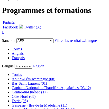
Programmes et formations
Partager
Facebook
Twitter (X)

Sanction
Filtrer les résultats...
Langue
Toutes
Anglais
Français
Langue
Région
Toutes
Abitibi-Témiscamingue (08)
Bas-Saint-Laurent (01)
Capitale-Nationale - Chaudière-Appalaches (03-12)
Centre-du-Québec (17)
Côte-Nord (09)
Estrie (05)
Gaspésie - Îles-de-la-Madeleine (11)