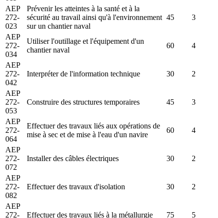
AEP
Prévenir les atteintes à la santé et à la
272-
sécurité au travail ainsi qu'à l'environnement
45
3
023
sur un chantier naval
AEP
Utiliser l'outillage et l'équipement d'un
272-
60
4
chantier naval
034
AEP
272-
Interpréter de l'information technique
30
2
042
AEP
272-
Construire des structures temporaires
45
3
053
AEP
Effectuer des travaux liés aux opérations de
272-
60
4
mise à sec et de mise à l'eau d'un navire
064
AEP
272-
Installer des câbles électriques
30
2
072
AEP
272-
Effectuer des travaux d'isolation
30
2
082
AEP
272-
Effectuer des travaux liés à la métallurgie
75
5