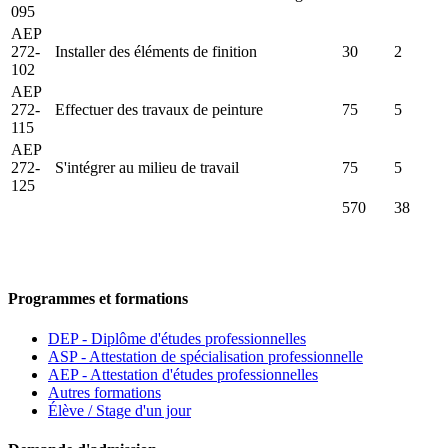
095
AEP
272-
Installer des éléments de finition
30
2
102
AEP
272-
Effectuer des travaux de peinture
75
5
115
AEP
272-
S'intégrer au milieu de travail
75
5
125
570
38
Programmes et formations
DEP - Diplôme d'études professionnelles
ASP - Attestation de spécialisation professionnelle
AEP - Attestation d'études professionnelles
Autres formations
Élève / Stage d'un jour