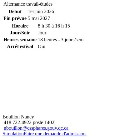
Alternance travail-études
Début
1
er
juin 2026
Fin prévue
5 mai 2027
Horaire
8 h 30 à 16 h 15
Jour/Soir
Jour
Heures semaine
18 heures - 3 jours/sem.
Arrêt estival
Oui
Bouillon Nancy
418 722-4922 poste 1402
nbouillon@cssphares.gouv.qc.ca
Simulation
Faire une demande d'admission